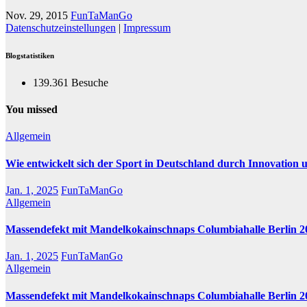
Nov. 29, 2015
FunTaManGo
Datenschutzeinstellungen
|
Impressum
Blogstatistiken
139.361 Besuche
You missed
Allgemein
Wie entwickelt sich der Sport in Deutschland durch Innovation 
Jan. 1, 2025
FunTaManGo
Allgemein
Massendefekt mit Mandelkokainschnaps Columbiahalle Berlin 2
Jan. 1, 2025
FunTaManGo
Allgemein
Massendefekt mit Mandelkokainschnaps Columbiahalle Berlin 2