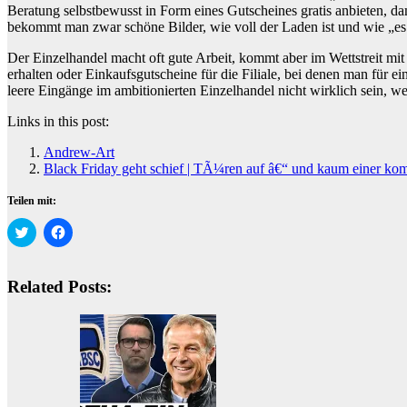
Beratung selbstbewusst in Form eines Gutscheines gratis anbieten, da
bekommt man zwar schöne Bilder, wie voll der Laden ist und wie „es b
Der Einzelhandel macht oft gute Arbeit, kommt aber im Wettstreit mit
erhalten oder Einkaufsgutscheine für die Filiale, bei denen man für ei
leere Eingänge im ambitionierten Einzelhandel nicht wirklich sein, we
Links in this post:
Andrew-Art
Black Friday geht schief | TÃ¼ren auf â€“ und kaum einer ko
Teilen mit:
Klick,
Klick,
um
um
über
auf
Twitter
Facebook
zu
zu
Related Posts:
teilen
teilen
(Wird
(Wird
in
in
neuem
neuem
Fenster
Fenster
geöffnet)
geöffnet)