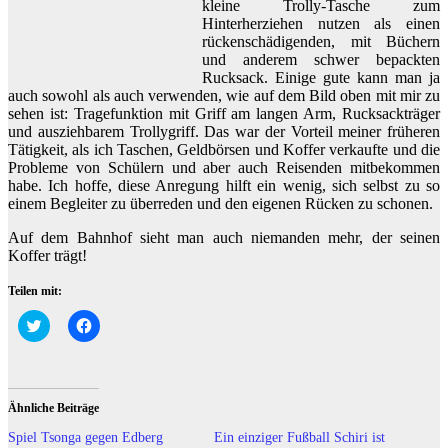
kleine Trolly-Tasche zum
Hinterherziehen nutzen als einen
rückenschädigenden, mit Büchern
und anderem schwer bepackten
Rucksack. Einige gute kann man ja
auch sowohl als auch verwenden, wie auf dem Bild oben mit mir zu
sehen ist: Tragefunktion mit Griff am langen Arm, Rucksackträger
und ausziehbarem Trollygriff. Das war der Vorteil meiner früheren
Tätigkeit, als ich Taschen, Geldbörsen und Koffer verkaufte und die
Probleme von Schülern und aber auch Reisenden mitbekommen
habe. Ich hoffe, diese Anregung hilft ein wenig, sich selbst zu so
einem Begleiter zu überreden und den eigenen Rücken zu schonen.
Auf dem Bahnhof sieht man auch niemanden mehr, der seinen
Koffer trägt!
Teilen mit:
Klick,
Klick,
um
um
über
auf
Twitter
Facebook
zu
zu
teilen
teilen
(Wird
(Wird
Ähnliche Beiträge
in
in
neuem
neuem
Spiel Tsonga gegen Edberg
Ein einziger Fußball Schiri ist
Fenster
Fenster