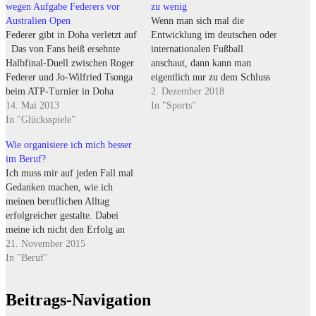
geöffnet)
geöffnet)
wegen Aufgabe Federers vor
zu wenig
Australien Open
Wenn man sich mal die
Federer gibt in Doha verletzt auf
Entwicklung im deutschen oder
Das von Fans heiß ersehnte
internationalen Fußball
Halbfinal-Duell zwischen Roger
anschaut, dann kann man
Federer und Jo-Wilfried Tsonga
eigentlich nur zu dem Schluss
beim ATP-Turnier in Doha
kommen, dass aktuell die
2. Dezember 2018
wurde abgesagt. Wie Tennis
14. Mai 2013
Schiedsrichter im Fußball die
In "Sports"
News melden, gab Federer im
In "Glücksspiele"
ärmsten Säue im ganzen Stall
Vorfeld wegen
sind! Ich spreche zwar hier
Wie organisiere ich mich besser
Rückenbeschwerden auf.
schon in der Mehrzahl, weil ja
im Beruf?
Federer sagte bei einer
neben dem Hauptschiedsrichter
Ich muss mir auf jeden Fall mal
Ansprache auf dem Centercourt,
auch noch die…
Gedanken machen, wie ich
es sei eine „schwere, aber
meinen beruflichen Alltag
richtige…
erfolgreicher gestalte. Dabei
meine ich nicht den Erfolg an
sich, sondern das Organisieren
21. November 2015
der anfallenden Arbeiten. Hierzu
In "Beruf"
wäre mein Ansatz, die
anfallenden Aufgaben generell
Beitrags-Navigation
nach Prioritäten zu unterteilen.
Vielleicht muss man aber auch