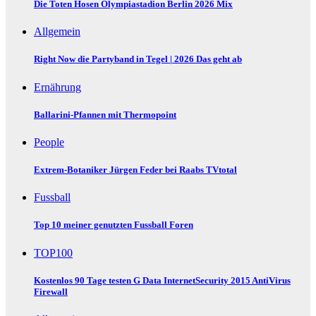
Die Toten Hosen Olympiastadion Berlin 2026 Mix
Allgemein
Right Now die Partyband in Tegel | 2026 Das geht ab
Ernährung
Ballarini-Pfannen mit Thermopoint
People
Extrem-Botaniker Jürgen Feder bei Raabs TVtotal
Fussball
Top 10 meiner genutzten Fussball Foren
TOP100
Kostenlos 90 Tage testen G Data InternetSecurity 2015 AntiVirus
Firewall