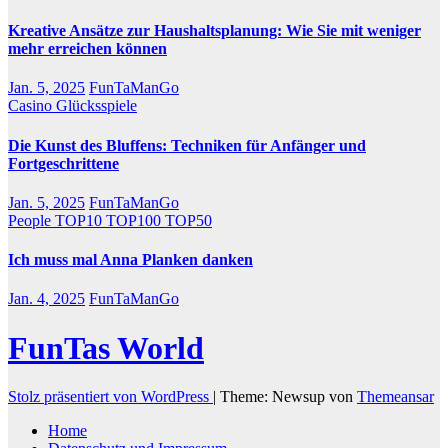
Kreative Ansätze zur Haushaltsplanung: Wie Sie mit weniger
mehr erreichen können
Jan. 5, 2025
FunTaManGo
Casino
Glücksspiele
Die Kunst des Bluffens: Techniken für Anfänger und
Fortgeschrittene
Jan. 5, 2025
FunTaManGo
People
TOP10
TOP100
TOP50
Ich muss mal Anna Planken danken
Jan. 4, 2025
FunTaManGo
FunTas World
Stolz präsentiert von WordPress
|
Theme: Newsup von
Themeansar
Home