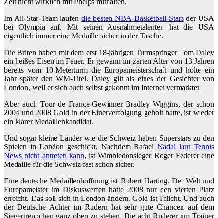
Zeit nicht wirklich mit Phelps mithalten.
Im All-Star-Team laufen
die besten NBA-Basketball-Stars
der USA
bei Olympia auf. Mit seinen Ausnahmetalenten hat die USA
eigentlich immer eine Medaille sicher in der Tasche.
Die Briten haben mit dem erst 18-jährigen Turmspringer Tom Daley
ein heißes Eisen im Feuer. Er gewann im zarten Alter von 13 Jahren
bereits vom 10-Meterturm die Europameisterschaft und holte ein
Jahr später den WM-Titel. Daley gilt als eines der Gesichter von
London, weil er sich auch selbst gekonnt im Internet vermarktet.
Aber auch Tour de France-Gewinner Bradley Wiggins, der schon
2004 und 2008 Gold in der Einerverfolgung geholt hatte, ist wieder
ein klarer Medaillenkandidat.
Und sogar kleine Länder wie die Schweiz haben Superstars zu den
Spielen in London geschickt. Nachdem Rafael
Nadal laut Tennis
News nicht antreten kann
, ist Wimbledonsieger Roger Federer eine
Medaille für die Schweiz fast schon sicher.
Eine deutsche Medaillenhoffnung ist Robert Harting. Der Welt-und
Europameister im Diskuswerfen hatte 2008 nur den vierten Platz
erreicht. Das soll sich in London ändern. Gold ist Pflicht. Und auch
der Deutsche Achter im Rudern hat sehr gute Chancen auf dem
Siegertreppchen ganz oben zu stehen. Die acht Ruderer um Trainer