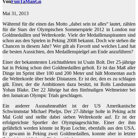
Von
FunTaManGo
Mai 31, 2013
Während für die einen das Motto „dabei sein ist alles“ lautet, zählen
für die Stars der Olympischen Sommerspiele 2012 in London nur
Goldmedaillen und Weltrekorde. Viele der Medaillenaspiranten sind
schon aus den Spielen in Peking 2008 bekannt. Doch wie stehen die
Chancen in diesem Jahr? Wer gilt als Favorit und welches Land hat
die besten Aussichten, den Medaillenspielgel am Ende anzuführen?
Einer der bekanntesten Leichtathleten ist Usain Bolt. Der 25-jährige
hat in Peking schon drei Goldmedaillen geholt. Er ist das Maß aller
Dinge im Sprint über 100 und 200 Meter und hält Momentan auch
die Weltrekorde über beide Distanzen. Er ist der, den es zu schlagen
gilt. Einer, der die Ambitionen dazu besitzt, ist Bolts Landsmann
Yohan Blake. Der 22 Jährige hat den fünfmaligen Weltmeister bei
den Jamaican Olympic Trials geschlagen.
Ein anderer Ausnahmeathlet ist der US Amerikanische
Schwimmstar Michael Phelps. Der 27-Jährige holte in Peking acht
Mal Gold und stellte dabei sieben Weltrekorde auf. Er ist der
erfolgreichste Sportler der Olympiageschichte. Einer der ihm
gefährlich werden könnte ist Ryan Lochte, ebenfalls aus den USA.
Er gewann in Peking zwei Goldmedaillen, konnte aber in letzter