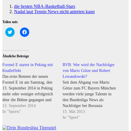
die besten NBA-Basketball-Stars
Nadal laut Tennis News nicht antreten kann
Teilen mit:
Klick,
Klick,
um
um
über
auf
Twitter
Facebook
zu
zu
teilen
teilen
(Wird
(Wird
Ähnliche Beiträge
in
in
neuem
neuem
Formel E startet in Peking mit
BVB: Wer wird der Nachfolger
Fenster
Fenster
geöffnet)
geöffnet)
Knalleffekt
von Mario Götze und Robert
Das erste Rennen der neuen
Lewandowski?
Formel E ist am Samstag, den
Seit dem Abgang von Mario
13. September 2014 in Peking
Götze zum FC Bayern München
mehr oder weniger erfolgreich
werden viele junge Talente in
über die Bühne gegangen und
den Bundesliga News als
endete für einige Beteiligte mit
13. September 2014
Nachfolger bei Borussia
einem Knalleffekt. Im Kampf
In "Sports"
Dortmund gehandelt. Auch die
15. Mai 2013
um die Plätze hat es Nick
Personalie Robert Lewandowski
In "Sport"
Heidfeld erwischt und er musste
lässt immer noch die
nach einem bösen Crash mit…
Spekulationen hochkochen.