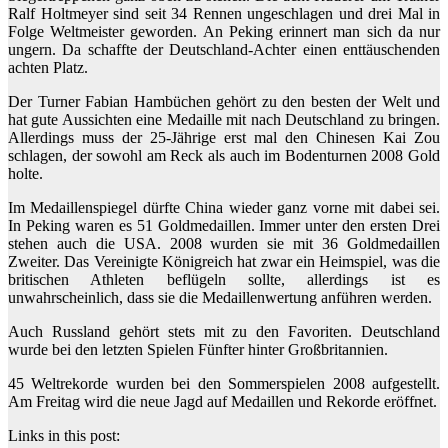
Ralf Holtmeyer sind seit 34 Rennen ungeschlagen und drei Mal in
Folge Weltmeister geworden. An Peking erinnert man sich da nur
ungern. Da schaffte der Deutschland-Achter einen enttäuschenden
achten Platz.
Der Turner Fabian Hambüchen gehört zu den besten der Welt und
hat gute Aussichten eine Medaille mit nach Deutschland zu bringen.
Allerdings muss der 25-Jährige erst mal den Chinesen Kai Zou
schlagen, der sowohl am Reck als auch im Bodenturnen 2008 Gold
holte.
Im Medaillenspiegel dürfte China wieder ganz vorne mit dabei sei.
In Peking waren es 51 Goldmedaillen. Immer unter den ersten Drei
stehen auch die USA. 2008 wurden sie mit 36 Goldmedaillen
Zweiter. Das Vereinigte Königreich hat zwar ein Heimspiel, was die
britischen Athleten beflügeln sollte, allerdings ist es
unwahrscheinlich, dass sie die Medaillenwertung anführen werden.
Auch Russland gehört stets mit zu den Favoriten. Deutschland
wurde bei den letzten Spielen Fünfter hinter Großbritannien.
45 Weltrekorde wurden bei den Sommerspielen 2008 aufgestellt.
Am Freitag wird die neue Jagd auf Medaillen und Rekorde eröffnet.
Links in this post: