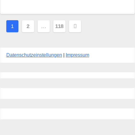
Seitennummerierung
1
2
…
118
der
Beiträge
Datenschutzeinstellungen
|
Impressum