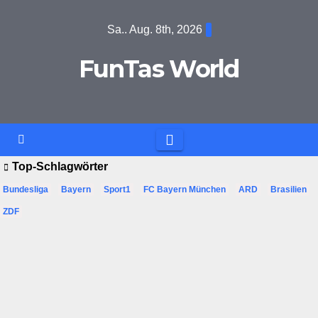
Zum
Sa.. Aug. 8th, 2026
Inhalt
springen
FunTas World
Top-Schlagwörter
Bundesliga
Bayern
Sport1
FC Bayern München
ARD
Brasilien
ZDF