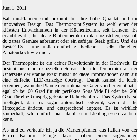
Juni 1, 2011
Ballarini-Pfannen sind bekannt für ihre hohe Qualität und ihr
innovatives Design. Das Thermopoint-System ist wohl einer der
klügsten Entwicklungen in der Küchentechnik seit Langem. Es
erlaubt es dir, die ideale Brattemperatur exakt einzustellen, egal ob
du zartes Gemüse anbräunst oder ein saftiges Steak grillst. Und das
Beste? Es ist unglaublich einfach zu bedienen – selbst für einen
Amateurkoch wie mich.
Der Thermopoint ist ein echter Revolutionär in der Kochwelt. Er
besteht aus einem speziellen Sensor, der die Temperatur an der
Unterseite der Pfanne exakt misst und diese Informationen dann auf
eine einfache LED-Anzeige überträgt. Damit kannst du leicht
erkennen, wann die Pfanne den optimalen Garzustand erreicht hat –
egal ob bei 60 Grad für ein perfektes Sous-Vide-Ei oder bei 200
Grad für eine knusprig gebratene Hähnchenbrust. Das System ist so
intelligent, dass es sogar automatisch erkennt, wenn du die
Hitzequelle änderst, und entsprechend anpasst. Es ist wirklich
zauberhaft, wie einfach man damit sein Lieblingsessen zaubern
kann.
Ab und zu verkaufe ich ja die Markenpfannen aus Italien von der
Firma Ballarini. Einige davon haben einen sogenannten