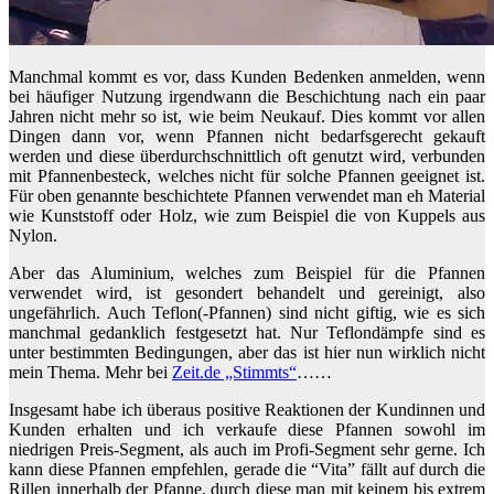
Manchmal kommt es vor, dass Kunden Bedenken anmelden, wenn
bei häufiger Nutzung irgendwann die Beschichtung nach ein paar
Jahren nicht mehr so ist, wie beim Neukauf. Dies kommt vor allen
Dingen dann vor, wenn Pfannen nicht bedarfsgerecht gekauft
werden und diese überdurchschnittlich oft genutzt wird, verbunden
mit Pfannenbesteck, welches nicht für solche Pfannen geeignet ist.
Für oben genannte beschichtete Pfannen verwendet man eh Material
wie Kunststoff oder Holz, wie zum Beispiel die von Kuppels aus
Nylon.
Aber das Aluminium, welches zum Beispiel für die Pfannen
verwendet wird, ist gesondert behandelt und gereinigt, also
ungefährlich. Auch Teflon(-Pfannen) sind nicht giftig, wie es sich
manchmal gedanklich festgesetzt hat. Nur Teflondämpfe sind es
unter bestimmten Bedingungen, aber das ist hier nun wirklich nicht
mein Thema. Mehr bei
Zeit.de „Stimmts“
……
Insgesamt habe ich überaus positive Reaktionen der Kundinnen und
Kunden erhalten und ich verkaufe diese Pfannen sowohl im
niedrigen Preis-Segment, als auch im Profi-Segment sehr gerne. Ich
kann diese Pfannen empfehlen, gerade die “Vita” fällt auf durch die
Rillen innerhalb der Pfanne, durch diese man mit keinem bis extrem