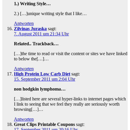
1.) Writing Style…
2.) […]unique writing style that I like…
Antworten
Zilvinas Juraska
sagt:
7. August 2011 um 21:34 Uhr
Related.. Trackback…
[…]the time to read or visit the content or sites we have linked
to below the[…]…
Antworten
High Protein Low Carb Diet
sagt:
15. September 2011 um 2:04 Uhr
non hodgkin lymphoma…
[…]listed here are several hyper-links to internet pages which
I link to seeing that we feel they really are seriously worth
browsing[…]…
Antworten
Great Clips Printable Coupons
sagt:
17. September 2011 um 20:16 Uhr