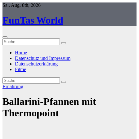
Zum
Sa.. Aug. 8th, 2026
Inhalt
springen
FunTas World
Home
Datenschutz und Impressum
Datenschutzerklärung
Filme
Ernährung
Ballarini-Pfannen mit
Thermopoint