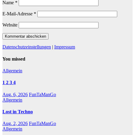
Name
*
E-Mail-Adresse
*
Website
Datenschutzeinstellungen
|
Impressum
You missed
Allgemein
1 2 3 4
Aug. 6, 2026
FunTaManGo
Allgemein
Lost in Techno
Aug. 2, 2026
FunTaManGo
Allgemein