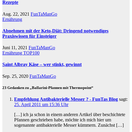
Rezepte
Aug. 22, 2021
FunTaManGo
Ernährung
Abnehmen mit der Keto-Diät: Dringend notwendiges
Praxiswissen für Einsteiger
Juni 11, 2021
FunTaManGo
Ernährung
TOP100
Saint Albray Käse – wer stinkt, gewinnt
Sep. 25, 2020
FunTaManGo
23 Gedanken zu „Ballarini-Pfannen mit Thermopoint“
Empfehlung Antibakterielle Messer ? - FunTas Blog
sagt:
25. April 2011 um 15:36 Uhr
[…] ich ja schon in einem anderen Artikel über beschichtete
Pfannen geschrieben habe, möchte ich mich hier um
sogenannte antibakterielle Messer kümmern. Zunächst […]