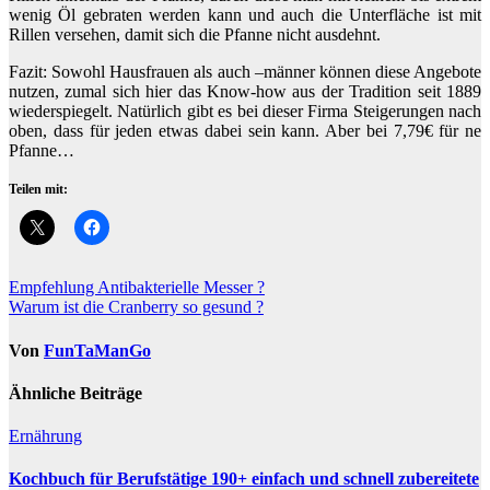
wenig Öl gebraten werden kann und auch die Unterfläche ist mit
Rillen versehen, damit sich die Pfanne nicht ausdehnt.
Fazit: Sowohl Hausfrauen als auch –männer können diese Angebote
nutzen, zumal sich hier das Know-how aus der Tradition seit 1889
wiederspiegelt. Natürlich gibt es bei dieser Firma Steigerungen nach
oben, dass für jeden etwas dabei sein kann. Aber bei 7,79€ für ne
Pfanne…
Teilen mit:
Beitragsnavigation
Empfehlung Antibakterielle Messer ?
Warum ist die Cranberry so gesund ?
Von
FunTaManGo
Ähnliche Beiträge
Ernährung
Kochbuch für Berufstätige 190+ einfach und schnell zubereitete