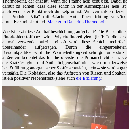
Thermopoint, der anzeigt, wann die Pfanne heiß genug ist. Dabei ist
darauf zu achten, dass diese schon in der Aufheizphase heiß ist,
auch wenn der Punkt noch dunkelgrün ist! Wir vermarkten derzeit
das Produkt “Vita” mit 3-facher Antihaftbeschichtung verstärkt
durch Keramik-Partikel.
Mehr zum Ballarini-Thermopoint
Wie ist jetzt diese Antihaftbeschichtung aufgebaut? Die Basis bildet
Fluorkohlenstoffharz wie Polytetrafluorethylen (PTFE) die erst
einmal verwendet wird und oft wird diese Schicht mehrfach
übereinander aufgetragen. Durch die eingearbeiteten
Keramikpartikel wird die Wärmeleitfähigkeit sehr gut unterstützt,
außerdem bedeutet das für die oberste -die Primärschicht- dass sie
die Kratzfestigkeit und Antihafteigenschaft nicht wie normalerweise
bei Zuführung anorganischer Stoffe schwächt, nein – sie wird sogar
verstärkt. Die Kohäsion, also das Auftreten von Rissen und Spalten,
ist ein positiver Nebeneffekt (siehe auch
die Erklärung
).