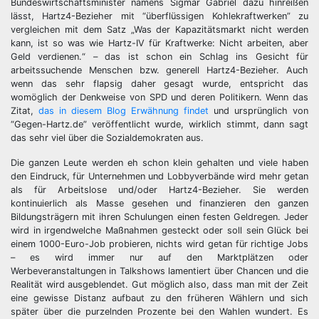
Bundeswirtschaftsminister namens Sigmar Gabriel dazu hinreißen
lässt, Hartz4-Bezieher mit “überflüssigen Kohlekraftwerken” zu
vergleichen mit dem Satz „Was der Kapazitätsmarkt nicht werden
kann, ist so was wie Hartz-IV für Kraftwerke: Nicht arbeiten, aber
Geld verdienen.“ – das ist schon ein Schlag ins Gesicht für
arbeitssuchende Menschen bzw. generell Hartz4-Bezieher. Auch
wenn das sehr flapsig daher gesagt wurde, entspricht das
womöglich der Denkweise von SPD und deren Politikern. Wenn das
Zitat,
das in diesem Blog Erwähnung findet
und ursprünglich von
“Gegen-Hartz.de” veröffentlicht wurde, wirklich stimmt, dann sagt
das sehr viel über die Sozialdemokraten aus.
Die ganzen Leute werden eh schon klein gehalten und viele haben
den Eindruck, für Unternehmen und Lobbyverbände wird mehr getan
als für Arbeitslose und/oder Hartz4-Bezieher. Sie werden
kontinuierlich als Masse gesehen und finanzieren den ganzen
Bildungsträgern mit ihren Schulungen einen festen Geldregen. Jeder
wird in irgendwelche Maßnahmen gesteckt oder soll sein Glück bei
einem 1000-Euro-Job probieren, nichts wird getan für richtige Jobs
– es wird immer nur auf den Marktplätzen oder
Werbeveranstaltungen in Talkshows lamentiert über Chancen und die
Realität wird ausgeblendet. Gut möglich also, dass man mit der Zeit
eine gewisse Distanz aufbaut zu den früheren Wählern und sich
später über die purzelnden Prozente bei den Wahlen wundert. Es