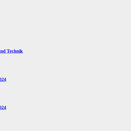
und Technik
024
024